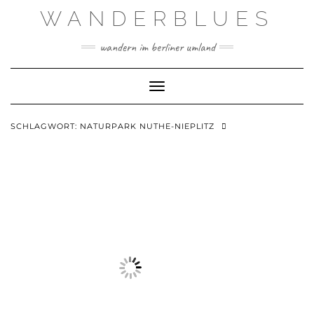
Skip
WANDERBLUES
to
content
wandern im berliner umland
Toggle Navigation
SCHLAGWORT:
NATURPARK NUTHE-NIEPLITZ