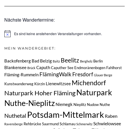
Nächste Wandertermine:
Es sind keine anstehenden Veranstaltungen vorhanden.
Hinweis
MEIN WANDERGEBIET:
Beelitz
Backofenberg
Bad Belzig
Berlin
Baitz
Bergholz
Blankensee
Caputh
Caputher See
Endmoränenbogen
Fahlhorst
Brück
FlämingWalk
Fresdorf
Fläming-Rummeln
Glauer Berge
Michendorf
Lienewitzsee
Kunstwanderweg
Körzin
Naturpark
Naturpark Hoher Fläming
Nuthe-Nieplitz
Niemegk
Nieplitz
Nudow
Nuthe
Potsdam-Mittelmark
Nuthetal
Raben
Schwielowsee
Rehbrücke
Saarmund
Schlamau
Ravensberge
Schmerwitz