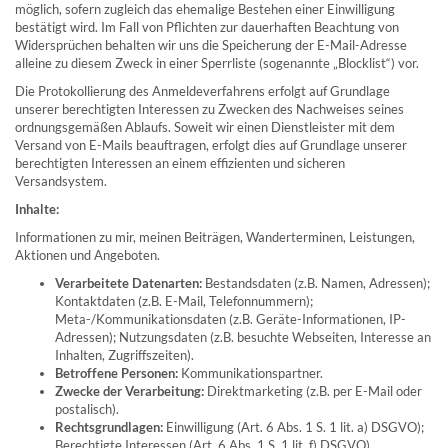
möglich, sofern zugleich das ehemalige Bestehen einer Einwilligung
bestätigt wird. Im Fall von Pflichten zur dauerhaften Beachtung von
Widersprüchen behalten wir uns die Speicherung der E-Mail-Adresse
alleine zu diesem Zweck in einer Sperrliste (sogenannte „Blocklist“) vor.
Die Protokollierung des Anmeldeverfahrens erfolgt auf Grundlage
unserer berechtigten Interessen zu Zwecken des Nachweises seines
ordnungsgemäßen Ablaufs. Soweit wir einen Dienstleister mit dem
Versand von E-Mails beauftragen, erfolgt dies auf Grundlage unserer
berechtigten Interessen an einem effizienten und sicheren
Versandsystem.
Inhalte:
Informationen zu mir, meinen Beiträgen, Wanderterminen, Leistungen,
Aktionen und Angeboten.
Verarbeitete Datenarten:
Bestandsdaten (z.B. Namen, Adressen);
Kontaktdaten (z.B. E-Mail, Telefonnummern);
Meta-/Kommunikationsdaten (z.B. Geräte-Informationen, IP-
Adressen); Nutzungsdaten (z.B. besuchte Webseiten, Interesse an
Inhalten, Zugriffszeiten).
Betroffene Personen:
Kommunikationspartner.
Zwecke der Verarbeitung:
Direktmarketing (z.B. per E-Mail oder
postalisch).
Rechtsgrundlagen:
Einwilligung (Art. 6 Abs. 1 S. 1 lit. a) DSGVO);
Berechtigte Interessen (Art. 6 Abs. 1 S. 1 lit. f) DSGVO).