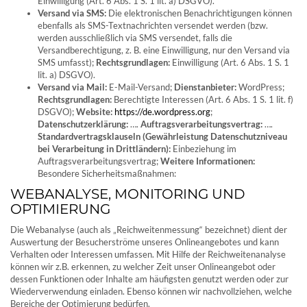
Einwilligung (Art. 6 Abs. 1 S. 1 lit. a) DSGVO).
Versand via SMS:
Die elektronischen Benachrichtigungen können
ebenfalls als SMS-Textnachrichten versendet werden (bzw.
werden ausschließlich via SMS versendet, falls die
Versandberechtigung, z. B. eine Einwilligung, nur den Versand via
SMS umfasst);
Rechtsgrundlagen:
Einwilligung (Art. 6 Abs. 1 S. 1
lit. a) DSGVO).
Versand via Mail:
E-Mail-Versand;
Dienstanbieter:
WordPress;
Rechtsgrundlagen:
Berechtigte Interessen (Art. 6 Abs. 1 S. 1 lit. f)
DSGVO);
Website:
https://de.wordpress.org
;
Datenschutzerklärung:
….
Auftragsverarbeitungsvertrag:
….
Standardvertragsklauseln (Gewährleistung Datenschutzniveau
bei Verarbeitung in Drittländern):
Einbeziehung im
Auftragsverarbeitungsvertrag;
Weitere Informationen:
Besondere Sicherheitsmaßnahmen:
WEBANALYSE, MONITORING UND
OPTIMIERUNG
Die Webanalyse (auch als „Reichweitenmessung“ bezeichnet) dient der
Auswertung der Besucherströme unseres Onlineangebotes und kann
Verhalten oder Interessen umfassen. Mit Hilfe der Reichweitenanalyse
können wir z.B. erkennen, zu welcher Zeit unser Onlineangebot oder
dessen Funktionen oder Inhalte am häufigsten genutzt werden oder zur
Wiederverwendung einladen. Ebenso können wir nachvollziehen, welche
Bereiche der Optimierung bedürfen.