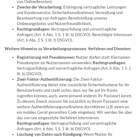
von Onlinediensten).
Zwecke der Verarbeitung:
Erbringung vertraglicher Leistungen
und Kundenservice; Sicherheitsmaßnahmen; Verwaltung und
Beantwortung von Anfragen; Bereitstellung unseres
Onlineangebotes und Nutzerfreundlichkeit.
Rechtsgrundlagen:
Vertragserfüllung und vorvertragliche
Anfragen (Art. 6 Abs. 1 S. 1 lit. b) DSGVO); Berechtigte Interessen
(Art. 6 Abs. 1 S. 1 lit. f) DSGVO).
Weitere Hinweise zu Verarbeitungsprozessen, Verfahren und Diensten:
Registrierung mit Pseudonymen:
Nutzer dürfen statt Klarnamen
Pseudonyme als Nutzernamen verwenden;
Rechtsgrundlagen:
Vertragserfüllung und vorvertragliche Anfragen (Art. 6 Abs. 1 S. 1
lit. b) DSGVO).
Zwei-Faktor-Authentifizierung:
Die Zwei-Faktor-
Authentifizierung bietet eine zusätzliche Sicherheitsebene für Ihr
Benutzerkonto und stellt sicher, dass nur Sie auf Ihr Konto
zugreifen können, auch, wenn jemand anderes Ihr Passwort kennt.
Zu diesem Zweck müssen Sie zusätzlich zu Ihrem Passwort eine
weitere Authentifizierungsmaßnahme durchführen (z.B. einen an
ein mobiles Gerät gesandten Code eingeben). Wir werden Sie über
das von uns eingesetzte Verfahren informieren;
Rechtsgrundlagen:
Vertragserfüllung und vorvertragliche
Anfragen (Art. 6 Abs. 1 S. 1 lit. b) DSGVO).
Löschung von Daten nach Kündigung:
Wenn Nutzer ihr