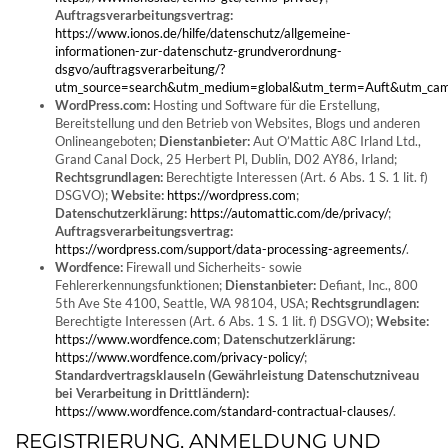
Auftragsverarbeitungsvertrag:
https://www.ionos.de/hilfe/datenschutz/allgemeine-
informationen-zur-datenschutz-grundverordnung-
dsgvo/auftragsverarbeitung/?
utm_source=search&utm_medium=global&utm_term=Auft&utm_cam
WordPress.com:
Hosting und Software für die Erstellung,
Bereitstellung und den Betrieb von Websites, Blogs und anderen
Onlineangeboten;
Dienstanbieter:
Aut O’Mattic A8C Irland Ltd.,
Grand Canal Dock, 25 Herbert Pl, Dublin, D02 AY86, Irland;
Rechtsgrundlagen:
Berechtigte Interessen (Art. 6 Abs. 1 S. 1 lit. f)
DSGVO);
Website:
https://wordpress.com
;
Datenschutzerklärung:
https://automattic.com/de/privacy/
;
Auftragsverarbeitungsvertrag:
https://wordpress.com/support/data-processing-agreements/
.
Wordfence:
Firewall und Sicherheits- sowie
Fehlererkennungsfunktionen;
Dienstanbieter:
Defiant, Inc., 800
5th Ave Ste 4100, Seattle, WA 98104, USA;
Rechtsgrundlagen:
Berechtigte Interessen (Art. 6 Abs. 1 S. 1 lit. f) DSGVO);
Website:
https://www.wordfence.com
;
Datenschutzerklärung:
https://www.wordfence.com/privacy-policy/
;
Standardvertragsklauseln (Gewährleistung Datenschutzniveau
bei Verarbeitung in Drittländern):
https://www.wordfence.com/standard-contractual-clauses/
.
REGISTRIERUNG, ANMELDUNG UND