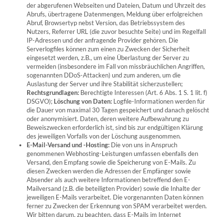
der abgerufenen Webseiten und Dateien, Datum und Uhrzeit des
Abrufs, übertragene Datenmengen, Meldung über erfolgreichen
Abruf, Browsertyp nebst Version, das Betriebssystem des
Nutzers, Referrer URL (die zuvor besuchte Seite) und im Regelfall
IP-Adressen und der anfragende Provider gehören. Die
Serverlogfiles können zum einen zu Zwecken der Sicherheit
eingesetzt werden, z.B., um eine Überlastung der Server zu
vermeiden (insbesondere im Fall von missbräuchlichen Angriffen,
sogenannten DDoS-Attacken) und zum anderen, um die
Auslastung der Server und ihre Stabilität sicherzustellen;
Rechtsgrundlagen:
Berechtigte Interessen (Art. 6 Abs. 1 S. 1 lit. f)
DSGVO);
Löschung von Daten:
Logfile-Informationen werden für
die Dauer von maximal 30 Tagen gespeichert und danach gelöscht
oder anonymisiert. Daten, deren weitere Aufbewahrung zu
Beweiszwecken erforderlich ist, sind bis zur endgültigen Klärung
des jeweiligen Vorfalls von der Löschung ausgenommen.
E-Mail-Versand und -Hosting:
Die von uns in Anspruch
genommenen Webhosting-Leistungen umfassen ebenfalls den
Versand, den Empfang sowie die Speicherung von E-Mails. Zu
diesen Zwecken werden die Adressen der Empfänger sowie
Absender als auch weitere Informationen betreffend den E-
Mailversand (z.B. die beteiligten Provider) sowie die Inhalte der
jeweiligen E-Mails verarbeitet. Die vorgenannten Daten können
ferner zu Zwecken der Erkennung von SPAM verarbeitet werden.
Wir bitten darum, zu beachten, dass E-Mails im Internet