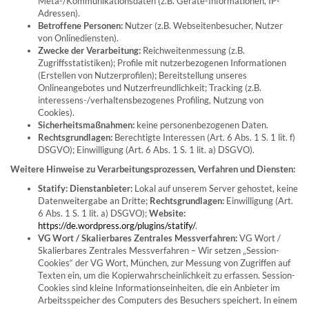
Meta-/Kommunikationsdaten (z.B. Geräte-Informationen, IP-
Adressen).
Betroffene Personen:
Nutzer (z.B. Webseitenbesucher, Nutzer
von Onlinediensten).
Zwecke der Verarbeitung:
Reichweitenmessung (z.B.
Zugriffsstatistiken); Profile mit nutzerbezogenen Informationen
(Erstellen von Nutzerprofilen); Bereitstellung unseres
Onlineangebotes und Nutzerfreundlichkeit; Tracking (z.B.
interessens-/verhaltensbezogenes Profiling, Nutzung von
Cookies).
Sicherheitsmaßnahmen:
keine personenbezogenen Daten.
Rechtsgrundlagen:
Berechtigte Interessen (Art. 6 Abs. 1 S. 1 lit. f)
DSGVO); Einwilligung (Art. 6 Abs. 1 S. 1 lit. a) DSGVO).
Weitere Hinweise zu Verarbeitungsprozessen, Verfahren und Diensten:
Statify: Dienstanbieter:
Lokal auf unserem Server gehostet, keine
Datenweitergabe an Dritte;
Rechtsgrundlagen:
Einwilligung (Art.
6 Abs. 1 S. 1 lit. a) DSGVO);
Website:
https://de.wordpress.org/plugins/statify/
.
VG Wort / Skalierbares Zentrales Messverfahren:
VG Wort /
Skalierbares Zentrales Messverfahren – Wir setzen „Session-
Cookies“ der VG Wort, München, zur Messung von Zugriffen auf
Texten ein, um die Kopierwahrscheinlichkeit zu erfassen. Session-
Cookies sind kleine Informationseinheiten, die ein Anbieter im
Arbeitsspeicher des Computers des Besuchers speichert. In einem