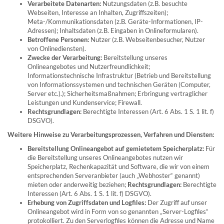
Verarbeitete Datenarten:
Nutzungsdaten (z.B. besuchte
Webseiten, Interesse an Inhalten, Zugriffszeiten);
Meta-/Kommunikationsdaten (z.B. Geräte-Informationen, IP-
Adressen); Inhaltsdaten (z.B. Eingaben in Onlineformularen).
Betroffene Personen:
Nutzer (z.B. Webseitenbesucher, Nutzer
von Onlinediensten).
Zwecke der Verarbeitung:
Bereitstellung unseres
Onlineangebotes und Nutzerfreundlichkeit;
Informationstechnische Infrastruktur (Betrieb und Bereitstellung
von Informationssystemen und technischen Geräten (Computer,
Server etc.).); Sicherheitsmaßnahmen; Erbringung vertraglicher
Leistungen und Kundenservice; Firewall.
Rechtsgrundlagen:
Berechtigte Interessen (Art. 6 Abs. 1 S. 1 lit. f)
DSGVO).
Weitere Hinweise zu Verarbeitungsprozessen, Verfahren und Diensten:
Bereitstellung Onlineangebot auf gemietetem Speicherplatz:
Für
die Bereitstellung unseres Onlineangebotes nutzen wir
Speicherplatz, Rechenkapazität und Software, die wir von einem
entsprechenden Serveranbieter (auch „Webhoster“ genannt)
mieten oder anderweitig beziehen;
Rechtsgrundlagen:
Berechtigte
Interessen (Art. 6 Abs. 1 S. 1 lit. f) DSGVO).
Erhebung von Zugriffsdaten und Logfiles:
Der Zugriff auf unser
Onlineangebot wird in Form von so genannten „Server-Logfiles“
protokolliert. Zu den Serverlogfiles können die Adresse und Name