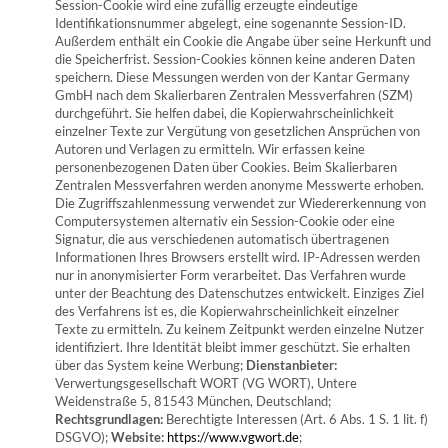
Session-Cookie wird eine zufällig erzeugte eindeutige
Identifikationsnummer abgelegt, eine sogenannte Session-ID.
Außerdem enthält ein Cookie die Angabe über seine Herkunft und
die Speicherfrist. Session-Cookies können keine anderen Daten
speichern. Diese Messungen werden von der Kantar Germany
GmbH nach dem Skalierbaren Zentralen Messverfahren (SZM)
durchgeführt. Sie helfen dabei, die Kopierwahrscheinlichkeit
einzelner Texte zur Vergütung von gesetzlichen Ansprüchen von
Autoren und Verlagen zu ermitteln. Wir erfassen keine
personenbezogenen Daten über Cookies. Beim Skalierbaren
Zentralen Messverfahren werden anonyme Messwerte erhoben.
Die Zugriffszahlenmessung verwendet zur Wiedererkennung von
Computersystemen alternativ ein Session-Cookie oder eine
Signatur, die aus verschiedenen automatisch übertragenen
Informationen Ihres Browsers erstellt wird. IP-Adressen werden
nur in anonymisierter Form verarbeitet. Das Verfahren wurde
unter der Beachtung des Datenschutzes entwickelt. Einziges Ziel
des Verfahrens ist es, die Kopierwahrscheinlichkeit einzelner
Texte zu ermitteln. Zu keinem Zeitpunkt werden einzelne Nutzer
identifiziert. Ihre Identität bleibt immer geschützt. Sie erhalten
über das System keine Werbung;
Dienstanbieter:
Verwertungsgesellschaft WORT (VG WORT), Untere
Weidenstraße 5, 81543 München, Deutschland;
Rechtsgrundlagen:
Berechtigte Interessen (Art. 6 Abs. 1 S. 1 lit. f)
DSGVO);
Website:
https://www.vgwort.de
;