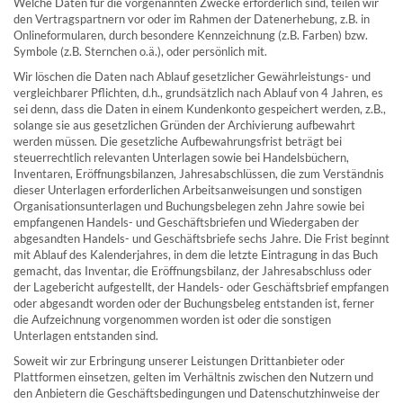
Welche Daten für die vorgenannten Zwecke erforderlich sind, teilen wir
den Vertragspartnern vor oder im Rahmen der Datenerhebung, z.B. in
Onlineformularen, durch besondere Kennzeichnung (z.B. Farben) bzw.
Symbole (z.B. Sternchen o.ä.), oder persönlich mit.
Wir löschen die Daten nach Ablauf gesetzlicher Gewährleistungs- und
vergleichbarer Pflichten, d.h., grundsätzlich nach Ablauf von 4 Jahren, es
sei denn, dass die Daten in einem Kundenkonto gespeichert werden, z.B.,
solange sie aus gesetzlichen Gründen der Archivierung aufbewahrt
werden müssen. Die gesetzliche Aufbewahrungsfrist beträgt bei
steuerrechtlich relevanten Unterlagen sowie bei Handelsbüchern,
Inventaren, Eröffnungsbilanzen, Jahresabschlüssen, die zum Verständnis
dieser Unterlagen erforderlichen Arbeitsanweisungen und sonstigen
Organisationsunterlagen und Buchungsbelegen zehn Jahre sowie bei
empfangenen Handels- und Geschäftsbriefen und Wiedergaben der
abgesandten Handels- und Geschäftsbriefe sechs Jahre. Die Frist beginnt
mit Ablauf des Kalenderjahres, in dem die letzte Eintragung in das Buch
gemacht, das Inventar, die Eröffnungsbilanz, der Jahresabschluss oder
der Lagebericht aufgestellt, der Handels- oder Geschäftsbrief empfangen
oder abgesandt worden oder der Buchungsbeleg entstanden ist, ferner
die Aufzeichnung vorgenommen worden ist oder die sonstigen
Unterlagen entstanden sind.
Soweit wir zur Erbringung unserer Leistungen Drittanbieter oder
Plattformen einsetzen, gelten im Verhältnis zwischen den Nutzern und
den Anbietern die Geschäftsbedingungen und Datenschutzhinweise der