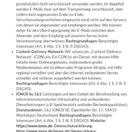
grundsätzlich nicht verschlüsselt versendet werden. Im Regelfall
werden E-Mails zwar auf dem Transportweg verschlüsselt, aber
(sofern kein sogenanntes Ende-zu-Ende-
Verschlüsselungsverfahren eingesetzt wird) nicht auf den Servern,
von denen sie abgesendet und empfangen werden. Wir können
daher für den Übertragungsweg der E-Mails zwischen dem
Absender und dem Empfang auf unserem Server keine
Verantwortung übernehmen;
Rechtsgrundlagen:
Berechtigte
Interessen (Art. 6 Abs. 1 S. 1 lit. f) DSGVO).
Content-Delivery-Network:
Wir setzen ein „Content-Delivery-
Network“ (CDN) ein. Ein CDN ist ein Dienst, mit dessen Hilfe
Inhalte eines Onlineangebotes, insbesondere große
Mediendateien, wie Grafiken oder Programm-Skripte, mit Hilfe
regional verteilter und über das Internet verbundener Server
schneller und sicherer ausgeliefert werden können;
Rechtsgrundlagen:
Berechtigte Interessen (Art. 6 Abs. 1 S. 1 lit. f)
DSGVO).
IONOS by 1&1:
Leistungen auf dem Gebiet der Bereitstellung von
informationstechnischer Infrastruktur und verbundenen
Dienstleistungen (z.B. Speicherplatz und/oder Rechenkapazitäten);
Dienstanbieter:
1&1 IONOS SE, Elgendorfer Str. 57, 56410
Montabaur, Deutschland;
Rechtsgrundlagen:
Berechtigte
Interessen (Art. 6 Abs. 1 S. 1 lit. f) DSGVO);
Website:
https://www.ionos.de
;
Datenschutzerklärung:
https://www.ionos.de/terms-gtc/terms-privacy
;