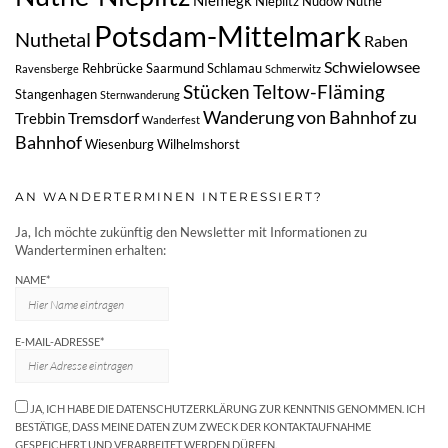
Niemegk
Nieplitz
Nudow
Nuthe
Potsdam-Mittelmark
Nuthetal
Raben
Schwielowsee
Rehbrücke
Saarmund
Schlamau
Ravensberge
Schmerwitz
Stücken
Teltow-Fläming
Stangenhagen
Sternwanderung
Wanderung von Bahnhof zu
Tremsdorf
Trebbin
Wanderfest
Bahnhof
Wiesenburg
Wilhelmshorst
AN WANDERTERMINEN INTERESSIERT?
Ja, Ich möchte zukünftig den Newsletter mit Informationen zu
Wanderterminen erhalten:
NAME*
E-MAIL-ADRESSE*
JA, ICH HABE DIE DATENSCHUTZERKLÄRUNG ZUR KENNTNIS GENOMMEN. ICH
BESTÄTIGE, DASS MEINE DATEN ZUM ZWECK DER KONTAKTAUFNAHME
GESPEICHERT UND VERARBEITET WERDEN DÜRFEN.