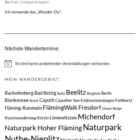
Berliner Umland einladen.
Ich verwende das „Wander-Du“.
Nächste Wandertermine:
Es sind keine anstehenden Veranstaltungen vorhanden.
Hinweis
MEIN WANDERGEBIET:
Beelitz
Backofenberg
Bad Belzig
Berlin
Baitz
Bergholz
Blankensee
Caputh
Caputher See
Endmoränenbogen
Fahlhorst
Brück
FlämingWalk
Fresdorf
Fläming-Rummeln
Glauer Berge
Michendorf
Lienewitzsee
Kunstwanderweg
Körzin
Naturpark
Naturpark Hoher Fläming
Nuthe-Nieplitz