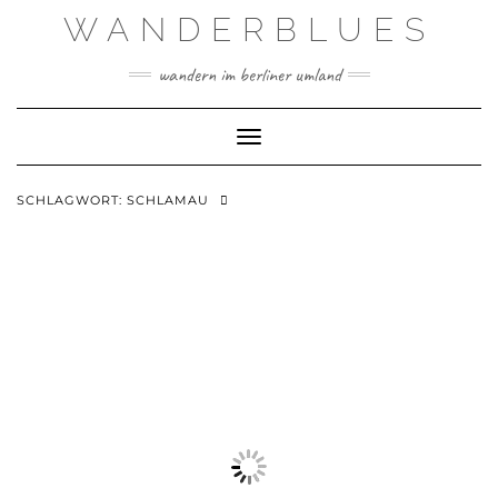
Skip
WANDERBLUES
to
content
wandern im berliner umland
Toggle Navigation
SCHLAGWORT:
SCHLAMAU