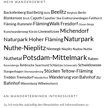
MEIN WANDERGEBIET:
Beelitz
Backofenberg
Bad Belzig
Berlin
Baitz
Bergholz
Blankensee
Caputh
Caputher See
Endmoränenbogen
Fahlhorst
Brück
FlämingWalk
Fresdorf
Fläming-Rummeln
Glauer Berge
Michendorf
Lienewitzsee
Kunstwanderweg
Körzin
Naturpark
Naturpark Hoher Fläming
Nuthe-Nieplitz
Niemegk
Nieplitz
Nudow
Nuthe
Potsdam-Mittelmark
Nuthetal
Raben
Schwielowsee
Rehbrücke
Saarmund
Schlamau
Ravensberge
Schmerwitz
Stücken
Teltow-Fläming
Stangenhagen
Sternwanderung
Wanderung von Bahnhof zu
Tremsdorf
Trebbin
Wanderfest
Bahnhof
Wiesenburg
Wilhelmshorst
AN WANDERTERMINEN INTERESSIERT?
Ja, Ich möchte zukünftig den Newsletter mit Informationen zu