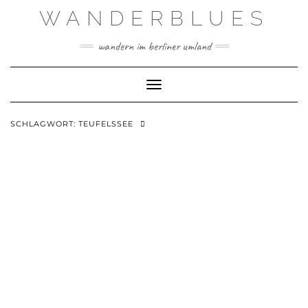
Skip
WANDERBLUES
to
content
wandern im berliner umland
Toggle Navigation
SCHLAGWORT:
TEUFELSSEE