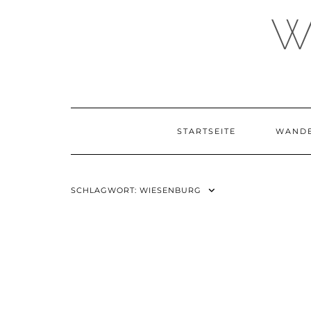
Skip
W
to
content
STARTSEITE
WAND
SCHLAGWORT:
WIESENBURG