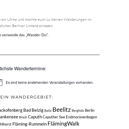
h bin Ulrike und möchte euch zu meinen Wanderungen im
dlichen Berliner Umland einladen.
h verwende das „Wander-Du“.
ächste Wandertermine:
Es sind keine anstehenden Veranstaltungen vorhanden.
nweis
EIN WANDERGEBIET:
Beelitz
ackofenberg
Bad Belzig
Berlin
Baitz
Bergholz
lankensee
Caputh
Caputher See
Endmoränenbogen
Brück
FlämingWalk
Fläming-Rummeln
hlhorst