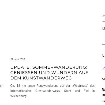
ic
sü
Ic
N
27. Juni 2026
UPDATE! SOMMERWANDERUNG:
Hi
GENIESSEN UND WUNDERN AUF D
EM KUNSTWANDERWEG
M
en
Ca. 13 km lange Rundwanderung auf der „Westroute“ des
B
Internationalen Kunstwanderwegs. Start und Ziel in
B
Wiesenburg.
Fa