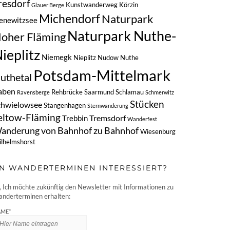
resdorf
Kunstwanderweg
Körzin
Glauer Berge
Michendorf
Naturpark
ienewitzsee
Naturpark Nuthe-
oher Fläming
ieplitz
Niemegk
Nieplitz
Nudow
Nuthe
Potsdam-Mittelmark
uthetal
aben
Rehbrücke
Saarmund
Schlamau
Ravensberge
Schmerwitz
Stücken
chwielowsee
Stangenhagen
Sternwanderung
eltow-Fläming
Tremsdorf
Trebbin
Wanderfest
anderung von Bahnhof zu Bahnhof
Wiesenburg
lhelmshorst
N WANDERTERMINEN INTERESSIERT?
, Ich möchte zukünftig den Newsletter mit Informationen zu
nderterminen erhalten:
ME*