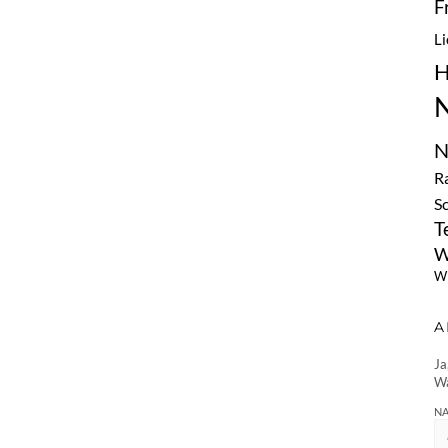
F
L
H
N
N
R
S
T
W
Wi
A
Ja
Wa
NA