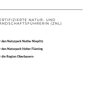
ERTIFIZIERTE NATUR- UND
ANDSCHAFTSFÜHRERIN (ZNL)
r den
Naturpark Nuthe-Nieplitz
r den
Naturpark Hoher Fläming
r die
Region Oberbayern