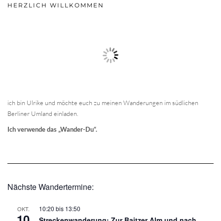
HERZLICH WILLKOMMEN
ich bin Ulrike und möchte euch zu meinen Wanderungen im südlichen
Berliner Umland einladen.
Ich verwende das „Wander-Du“.
Nächste Wandertermine:
10:20
bis
13:50
OKT.
10
Streckenwanderung: Zur Baitzer Alm und nach