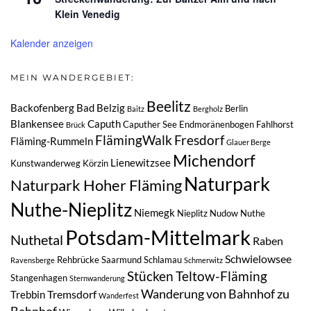
Klein Venedig
Kalender anzeigen
MEIN WANDERGEBIET:
Beelitz
Backofenberg
Bad Belzig
Berlin
Baitz
Bergholz
Blankensee
Caputh
Caputher See
Endmoränenbogen
Fahlhorst
Brück
FlämingWalk
Fresdorf
Fläming-Rummeln
Glauer Berge
Michendorf
Lienewitzsee
Kunstwanderweg
Körzin
Naturpark
Naturpark Hoher Fläming
Nuthe-Nieplitz
Niemegk
Nieplitz
Nudow
Nuthe
Potsdam-Mittelmark
Nuthetal
Raben
Schwielowsee
Rehbrücke
Saarmund
Schlamau
Ravensberge
Schmerwitz
Stücken
Teltow-Fläming
Stangenhagen
Sternwanderung
Wanderung von Bahnhof zu
Tremsdorf
Trebbin
Wanderfest