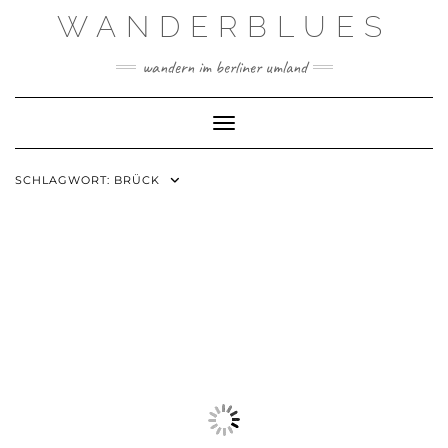
Skip
WANDERBLUES
to
content
wandern im berliner umland
Toggle Navigation
SCHLAGWORT:
BRÜCK