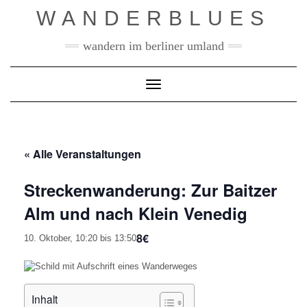
Skip
WANDERBLUES
to
content
wandern im berliner umland
Toggle Navigation
« Alle Veranstaltungen
Streckenwanderung: Zur Baitzer
Alm und nach Klein Venedig
8€
10. Oktober, 10:20
bis
13:50
Inhalt