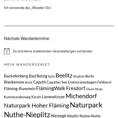
Ich verwende das „Wander-Du“.
Nächste Wandertermine:
Es sind keine anstehenden Veranstaltungen vorhanden.
Hinweis
MEIN WANDERGEBIET:
Beelitz
Backofenberg
Bad Belzig
Berlin
Baitz
Bergholz
Blankensee
Caputh
Caputher See
Endmoränenbogen
Fahlhorst
Brück
FlämingWalk
Fresdorf
Fläming-Rummeln
Glauer Berge
Michendorf
Lienewitzsee
Kunstwanderweg
Körzin
Naturpark
Naturpark Hoher Fläming
Nuthe-Nieplitz
Niemegk
Nieplitz
Nudow
Nuthe