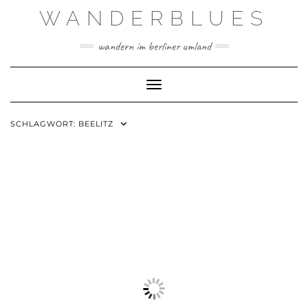
Skip
WANDERBLUES
to
content
wandern im berliner umland
Toggle Navigation
SCHLAGWORT:
BEELITZ