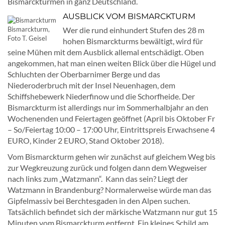
Bismarcktürmen in ganz Deutschland.
AUSBLICK VOM BISMARCKTURM
Bismarckturm,
Wer die rund einhundert Stufen des 28 m
Foto T. Geisel
hohen Bismarckturms bewältigt, wird für
seine Mühen mit dem Ausblick allemal entschädigt. Oben
angekommen, hat man einen weiten Blick über die Hügel und
Schluchten der Oberbarnimer Berge und das
Niederoderbruch mit der Insel Neuenhagen, dem
Schiffshebewerk Niederfinow und die Schorfheide. Der
Bismarckturm ist allerdings nur im Sommerhalbjahr an den
Wochenenden und Feiertagen geöffnet (April bis Oktober Fr
– So/Feiertag 10:00 – 17:00 Uhr, Eintrittspreis Erwachsene 4
EURO, Kinder 2 EURO, Stand Oktober 2018).
Vom Bismarckturm gehen wir zunächst auf gleichem Weg bis
zur Wegkreuzung zurück und folgen dann dem Wegweiser
nach links zum „Watzmann“. Kann das sein? Liegt der
Watzmann in Brandenburg? Normalerweise würde man das
Gipfelmassiv bei Berchtesgaden in den Alpen suchen.
Tatsächlich befindet sich der märkische Watzmann nur gut 15
Minuten vom Bismarckturm entfernt. Ein kleines Schild am