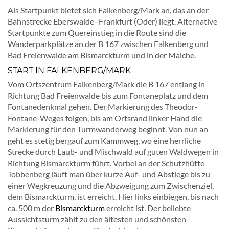
Als Startpunkt bietet sich Falkenberg/Mark an, das an der
Bahnstrecke Eberswalde–Frankfurt (Oder) liegt. Alternative
Startpunkte zum Quereinstieg in die Route sind die
Wanderparkplätze an der B 167 zwischen Falkenberg und
Bad Freienwalde am Bismarckturm und in der Malche.
START IN FALKENBERG/MARK
Vom Ortszentrum Falkenberg/Mark die B 167 entlang in
Richtung Bad Freienwalde bis zum Fontaneplatz und dem
Fontanedenkmal gehen. Der Markierung des Theodor-
Fontane-Weges folgen, bis am Ortsrand linker Hand die
Markierung für den Turmwanderweg beginnt. Von nun an
geht es stetig bergauf zum Kammweg, wo eine herrliche
Strecke durch Laub- und Mischwald auf guten Waldwegen in
Richtung Bismarckturm führt. Vorbei an der Schutzhütte
Tobbenberg läuft man über kurze Auf- und Abstiege bis zu
einer Wegkreuzung und die Abzweigung zum Zwischenziel,
dem Bismarckturm, ist erreicht. Hier links einbiegen, bis nach
ca. 500 m der
Bismarckturm
erreicht ist. Der beliebte
Aussichtsturm zählt zu den ältesten und schönsten