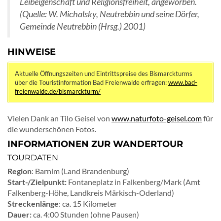
Leibeigenschaft und Religionsfreiheit, angeworben.
(Quelle: W. Michalsky, Neutrebbin und seine Dörfer,
Gemeinde Neutrebbin (Hrsg.) 2001)
HINWEISE
Aktuelle Öffnungszeiten und Eintrittspreise des Bismarckturms
über die Touristinformation Bad Freienwalde erfragen:
www.bad-
freienwalde.de/bismarckturm/
Vielen Dank an Tilo Geisel von
www.naturfoto-geisel.com
für
die wunderschönen Fotos.
INFORMATIONEN ZUR WANDERTOUR
TOURDATEN
Region
: Barnim (Land Brandenburg)
Start-/Zielpunkt:
Fontaneplatz in Falkenberg/Mark (Amt
Falkenberg-Höhe, Landkreis Märkisch-Oderland)
Streckenlänge
: ca. 15 Kilometer
Dauer:
ca. 4:00 Stunden (ohne Pausen)