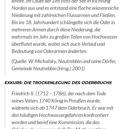
Breite. Im Laufe der Zeit floss der See in Richtung
Norden aus und es entstand eine flache wiesenreiche
Niederung mit zahlreichen Flussarmen und Fließen.
Bis ins 18. Jahrhundert schlängelte sich die Oder in
mehreren Armen durch diese Niederung, die
mehrmals im Jahr zu großen Teilen von Hochwasser
überflutet wurde, wobei sich auch Verlauf und
Bedeutung von Oderarmen änderten.
(Quelle: W. Michalsky, Neutrebbin und seine Dörfer,
Gemeinde Neutrebbin (Hrsg.) 2001)
EXKURS: DIE TROCKENLEGUNG DES ODERBRUCHS
Friedrich II. (1712 – 1786), der nach dem Tode
seines Vaters 1740 König in Preußen wurde,
widmete sich ab 1747 dem Oderbruch. Er war mit
den häufigen Hochwassergefahren konfrontiert
worden und berief eine Kommission, die das