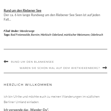
Rund um den Riebener See
Der ca. 6 km lange Rundweg um den Riebener See Seen ist auf jeden
Fall…
Filed Under:
Wanderwege
Tags:
Bad Freienwalde
,
Barnim
,
Märkisch-Oderland
,
märkischer Watzmann
,
Oderbruch
RUND UM DEN BLANKENSEE
WAREN SIE SCHON MAL AUF DEM WIETKIEKENBERG?
HERZLICH WILLKOMMEN
ich bin Ulrike und möchte euch zu meinen Wanderungen im südlichen
Berliner Umland einladen.
Ich verwende das „Wander-Du“.