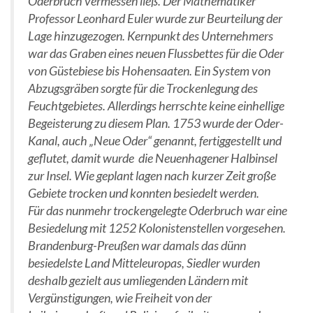
Oderbruch vermessen ließ. Der Mathematiker
Professor Leonhard Euler wurde zur Beurteilung der
Lage hinzugezogen. Kernpunkt des Unternehmers
war das Graben eines neuen Flussbettes für die Oder
von Güstebiese bis Hohensaaten. Ein System von
Abzugsgräben sorgte für die Trockenlegung des
Feuchtgebietes. Allerdings herrschte keine einhellige
Begeisterung zu diesem Plan. 1753 wurde der Oder-
Kanal, auch „Neue Oder“ genannt, fertiggestellt und
geflutet, damit wurde die Neuenhagener Halbinsel
zur Insel. Wie geplant lagen nach kurzer Zeit große
Gebiete trocken und konnten besiedelt werden.
Für das nunmehr trockengelegte Oderbruch war eine
Besiedelung mit 1252 Kolonistenstellen vorgesehen.
Brandenburg-Preußen war damals das dünn
besiedelste Land Mitteleuropas, Siedler wurden
deshalb gezielt aus umliegenden Ländern mit
Vergünstigungen, wie Freiheit von der