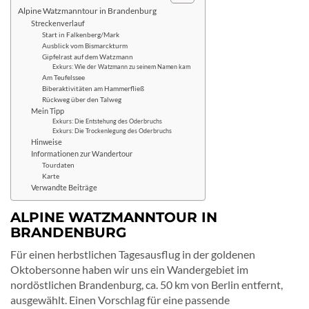
Alpine Watzmanntour in Brandenburg
Streckenverlauf
Start in Falkenberg/Mark
Ausblick vom Bismarckturm
Gipfelrast auf dem Watzmann
Exkurs: Wie der Watzmann zu seinem Namen kam
Am Teufelssee
Biberaktivitäten am Hammerfließ
Rückweg über den Talweg
Mein Tipp
Exkurs: Die Entstehung des Oderbruchs
Exkurs: Die Trockenlegung des Oderbruchs
Hinweise
Informationen zur Wandertour
Tourdaten
Karte
Verwandte Beiträge
ALPINE WATZMANNTOUR IN
BRANDENBURG
Für einen herbstlichen Tagesausflug in der goldenen
Oktobersonne haben wir uns ein Wandergebiet im
nordöstlichen Brandenburg, ca. 50 km von Berlin entfernt,
ausgewählt. Einen Vorschlag für eine passende