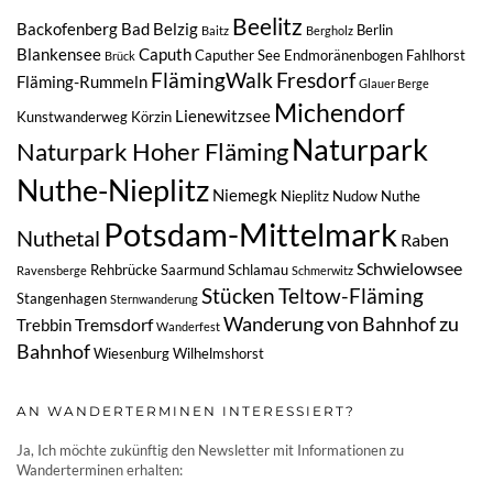
Beelitz
Backofenberg
Bad Belzig
Berlin
Baitz
Bergholz
Blankensee
Caputh
Caputher See
Endmoränenbogen
Fahlhorst
Brück
FlämingWalk
Fresdorf
Fläming-Rummeln
Glauer Berge
Michendorf
Lienewitzsee
Kunstwanderweg
Körzin
Naturpark
Naturpark Hoher Fläming
Nuthe-Nieplitz
Niemegk
Nieplitz
Nudow
Nuthe
Potsdam-Mittelmark
Nuthetal
Raben
Schwielowsee
Rehbrücke
Saarmund
Schlamau
Ravensberge
Schmerwitz
Stücken
Teltow-Fläming
Stangenhagen
Sternwanderung
Wanderung von Bahnhof zu
Tremsdorf
Trebbin
Wanderfest
Bahnhof
Wiesenburg
Wilhelmshorst
AN WANDERTERMINEN INTERESSIERT?
Ja, Ich möchte zukünftig den Newsletter mit Informationen zu
Wanderterminen erhalten: