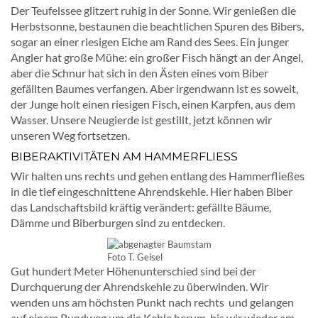
Der Teufelssee glitzert ruhig in der Sonne. Wir genießen die
Herbstsonne, bestaunen die beachtlichen Spuren des Bibers,
sogar an einer riesigen Eiche am Rand des Sees. Ein junger
Angler hat große Mühe: ein großer Fisch hängt an der Angel,
aber die Schnur hat sich in den Ästen eines vom Biber
gefällten Baumes verfangen. Aber irgendwann ist es soweit,
der Junge holt einen riesigen Fisch, einen Karpfen, aus dem
Wasser. Unsere Neugierde ist gestillt, jetzt können wir
unseren Weg fortsetzen.
BIBERAKTIVITÄTEN AM HAMMERFLIESS
Wir halten uns rechts und gehen entlang des Hammerfließes
in die tief eingeschnittene Ahrendskehle. Hier haben Biber
das Landschaftsbild kräftig verändert: gefällte Bäume,
Dämme und Biberburgen sind zu entdecken.
Foto T. Geisel
Gut hundert Meter Höhenunterschied sind bei der
Durchquerung der Ahrendskehle zu überwinden. Wir
wenden uns am höchsten Punkt nach rechts und gelangen
auf einem Rundweg um die Kehle herum, bis wir wieder am