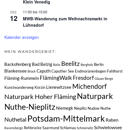
Klein Venedig
11:00
bis
15:00
DEZ.
12
MWB-Wanderung zum Weihnachtsmarkt in
Lühnsdorf
Kalender anzeigen
MEIN WANDERGEBIET:
Beelitz
Backofenberg
Bad Belzig
Berlin
Baitz
Bergholz
Blankensee
Caputh
Caputher See
Endmoränenbogen
Fahlhorst
Brück
FlämingWalk
Fresdorf
Fläming-Rummeln
Glauer Berge
Michendorf
Lienewitzsee
Kunstwanderweg
Körzin
Naturpark
Naturpark Hoher Fläming
Nuthe-Nieplitz
Niemegk
Nieplitz
Nudow
Nuthe
Potsdam-Mittelmark
Nuthetal
Raben
Schwielowsee
Rehbrücke
Saarmund
Schlamau
Ravensberge
Schmerwitz