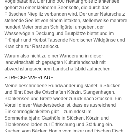
Vogelparadies. Der rund 300 Hektar große Blankensee
gehört zu einer kleineren Seenkette, die durch das
Flüsschen Nieplitz verbunden wird. Der unter Naturschutz
stehende See ist von einem intakten, stellenweise mehrere
hundert Meter breiten Schilfgürtel umgeben, der
Wasservögeln Deckung und Brutplätze bietet und im
Frühjahr und Herbst Tausende Nordischer Wildgänse und
Kraniche zur Rast anlockt.
Warum also nicht zu einer Wanderung in dieser
landwirtschaftlich geprägten Kulturlandschaft mit
abwechslungsreichem Landschaftsbild aufbrechen.
STRECKENVERLAUF
Meine beschriebene Rundwanderung startet in Stücken
und führt über die Ortschaften Körzin, Stangenhagen,
Blankensee und Breite wieder zurück nach Stücken. Ein
Vorteil dieser Wanderstrecke ist, dass es ausreichend
Einkehrmöglichkeiten gibt – zumindest im
Sommerhalbjahr: Gasthöfe in Stücken, Körzin und
Blankensee laden zur Erfrischung und Stärkung ein.
Kuchen vom Bäcker, Honig vom Imker und frischen Fisch