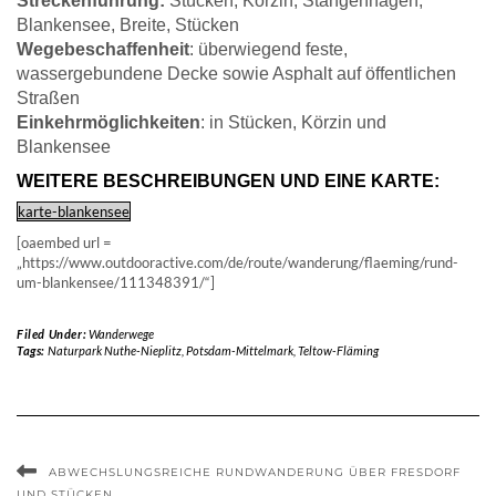
Streckenführung:
Stücken, Körzin, Stangenhagen,
Blankensee, Breite, Stücken
Wegebeschaffenheit
: überwiegend feste,
wassergebundene Decke sowie Asphalt auf öffentlichen
Straßen
Einkehrmöglichkeiten
: in Stücken, Körzin und
Blankensee
WEITERE BESCHREIBUNGEN UND EINE KARTE:
karte-blankensee
[oaembed url =
„https://www.outdooractive.com/de/route/wanderung/flaeming/rund-
um-blankensee/111348391/“]
Filed Under:
Wanderwege
Tags:
Naturpark Nuthe-Nieplitz
,
Potsdam-Mittelmark
,
Teltow-Fläming
ABWECHSLUNGSREICHE RUNDWANDERUNG ÜBER FRESDORF
UND STÜCKEN