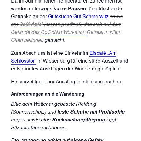
Da im Juli mit hohen Temperaturen zu rechnen ist,
werden unterwegs
kurze Pausen
für erfrischende
Getränke an der
Gutsküche Gut Schmerwitz
sowie
am
Café Apfel
(soweit geöffnet), das sich auf dem
Gelände des
CoCoNat Workation
Retreat in Klein
Glien befindet
, gemacht
.
Zum Abschluss ist eine Einkehr im
Eiscafé „Am
Schlosstor“
in Wiesenburg für eine süße Auszeit und
entspanntes Ausklingen der Wanderung möglich.
Ein vorzeitiger Tour-Ausstieg ist nicht vorgesehen.
Anforderungen an die Wanderung
Bitte dem Wetter angepasste Kleidung
(Sonnenschutz) und
feste Schuhe mit Profilsohle
tragen sowie eine
Rucksackverpflegung
/ ggf.
Sitzunterlage mitbringen.
Die Wanderung erfolgt auf
eigene Gefahr.