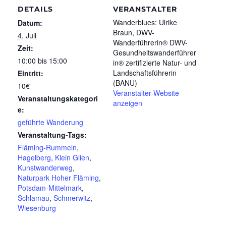
DETAILS
VERANSTALTER
Wanderblues: Ulrike
Datum:
Braun, DWV-
4. Juli
Wanderführerin® DWV-
Zeit:
Gesundheitswanderführer
10:00 bis 15:00
in® zertifizierte Natur- und
Landschaftsführerin
Eintritt:
(BANU)
10€
Veranstalter-Website
Veranstaltungskategori
anzeigen
e:
geführte Wanderung
Veranstaltung-Tags:
Fläming-Rummeln
,
Hagelberg
,
Klein Glien
,
Kunstwanderweg
,
Naturpark Hoher Fläming
,
Potsdam-Mittelmark
,
Schlamau
,
Schmerwitz
,
Wiesenburg