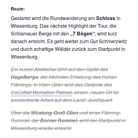
Route
:
Gestartet wird die Rundwanderung am
Schloss
in
Wiesenburg. Das nächste Highlight der Tour, die
Schlamauer Berge mit den
„7 Bögen“
, wird kurz
danach erreicht. Es geht weiter zum Gut Schmerzwitz
und durch schattige Wälder zurück zum Startpunkt in
Wiesenburg.
Ein kurzer Abstecher führt auf den Gipfel des
Hagelbergs
, der höchsten Erhebung des Hohen
Flämings. In Klein Glien wird das Gelände des
CoCoNat Workation Retreat
, einem „neuen Ort für
konzentrierte Arbeit auf dem Land“, durchquert.
Über die
Wüstung Groß Glien
und einer Fläming-
Rummel, der
Borner Rummel
, wird der Startpunkt in
Wiesenburg wieder erreicht.