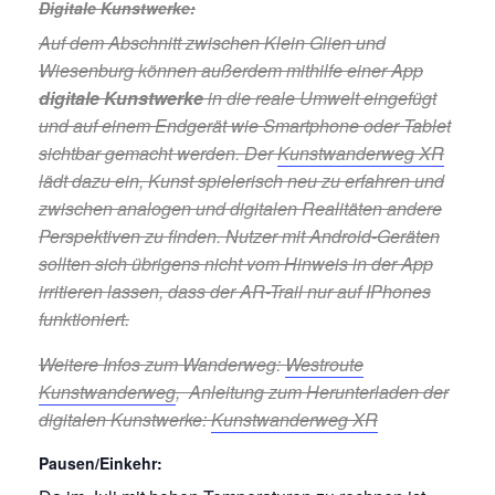
Digitale Kunstwerke
:
Auf dem Abschnitt zwischen Klein Glien und
Wiesenburg können außerdem mithilfe einer App
digitale Kunstwerke
in die reale Umwelt eingefügt
und auf einem Endgerät wie Smartphone oder Tablet
sichtbar gemacht werden. Der
Kunstwanderweg XR
lädt dazu ein, Kunst spielerisch neu zu erfahren und
zwischen analogen und digitalen Realitäten andere
Perspektiven zu finden. Nutzer mit Android-Geräten
sollten sich übrigens nicht vom Hinweis in der App
irritieren lassen, dass der AR-Trail nur auf IPhones
funktioniert.
Weitere Infos zum Wanderweg:
Westroute
Kunstwanderweg
, Anleitung zum Herunterladen der
digitalen Kunstwerke:
Kunstwanderweg XR
Pausen/Einkehr
: